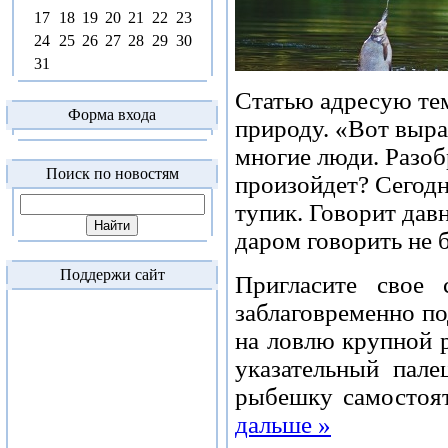
17
18
19
20
21
22
23
24
25
26
27
28
29
30
31
Статью адресую тем
Форма входа
природу. «Вот вырас
многие люди. Разобр
Поиск по новостям
произойдет? Сегодн
тупик. Говорит давн
даром говорить не б
Поддержи сайт
Пригласите свое
заблаговременно по
на ловлю крупной р
указательный пал
рыбешку самостоят
дальше »