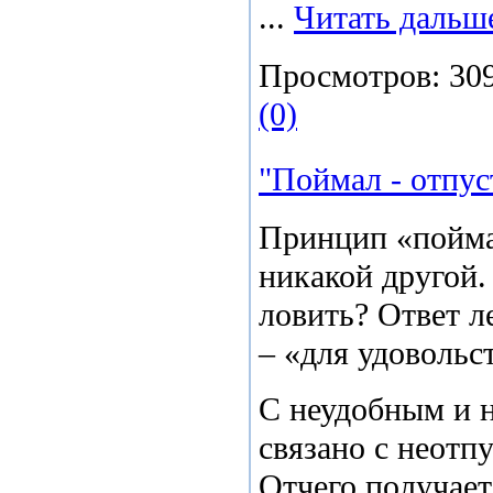
...
Читать дальш
Просмотров:
30
(0)
"Поймал - отпуст
Принцип «пойма
никакой другой.
ловить? Ответ л
– «для удовольс
С неудобным и 
связано с неотп
Отчего получает