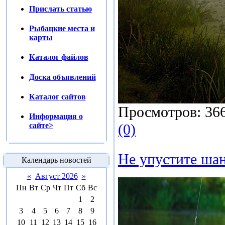
Прислать статью
Рыбацкие места и
карты
Каталог файлов
Доска объявлений
Каталог сайтов
Просмотров:
36
Информация о
(0)
сайте>
Не упустите шан
Календарь новостей
«
Август 2026
»
Пн
Вт
Ср
Чт
Пт
Сб
Вс
1
2
3
4
5
6
7
8
9
10
11
12
13
14
15
16