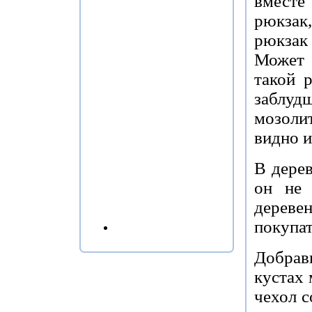
вместе
рюкзак
рюкзак
Может 
такой 
заблуд
мозоли
видно и
В дере
он не 
дерев
покупат
Добрав
кустах 
чехол с