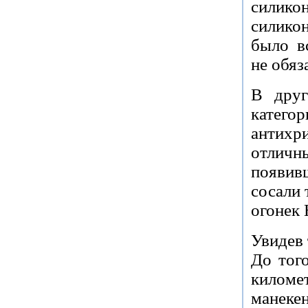
силик
силико
было в
не обяз
В друг
катег
антихри
отлич
появив
сосали 
огонек 
Увидев 
До того
килом
манек