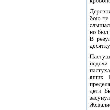
кровоп
Деревн
бою не 
слышал
но был 
В резу
десятку
Пастуш
недели
пастух
ящик 
предела
дети б
засуну
Жевали