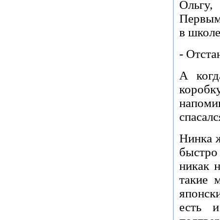
Ольгу,
Первым
в школе
- Отста
А когд
коробк
напом
спасалс
Нинка ж
быстро
никак 
такие 
японск
есть 