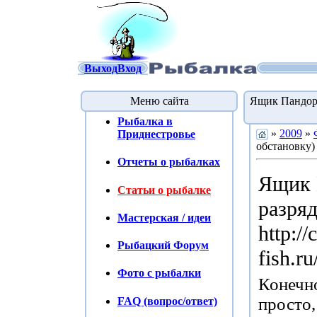
Выход
Вход
Меню сайта
Ящик Пандорин
Рыбалка в
»
2009
»
Приднестровье
обстановку) 
Отчеты о рыбалках
Ящик 
Статьи о рыбалке
разря
Мастерская / идеи
http://
Рыбацкий Форум
fish.r
Фото с рыбалки
Конечно
просто,
FAQ (вопрос/ответ)