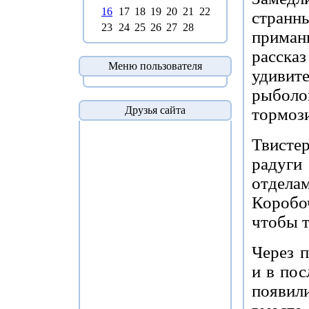
16
17
18
19
20
21
22
странн
23
24
25
26
27
28
прима
расска
Меню пользователя
удиви
рыбол
Друзья сайта
тормози
Твистер
радуг
отдела
Коробо
чтобы т
Через 
и в пос
появил