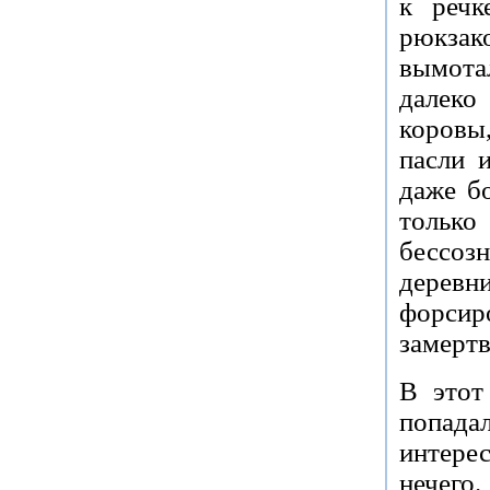
к речк
рюкзак
вымота
далеко
коровы
пасли 
даже б
тольк
бессоз
деревни
форсиро
замертв
В этот
попад
интере
нечего