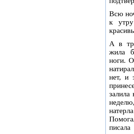
подтвер
Всю ноч
к утру
красивы
А в тр
жила б
ноги. О
натирал
нет, и
принесе
залила 
неделю
натер
Помога
писала