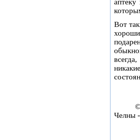
аптеку
которым
Вот так
хороши
подар
обыкно
всегда
никаки
состоян
©
Челны -