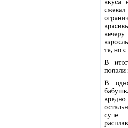
вкуса 
сжева
ограни
краси
вечер
взрослы
те, но 
В итог
попали 
В одно
бабушк
вредно
осталь
супе 
распл