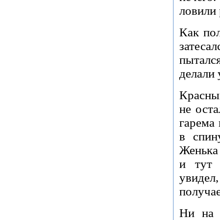
ловили 
Как по
затеса
пыталс
делали 
Красны
не оста
гарема 
в спин
Женька 
и тут 
увидел
получае
Ни на 