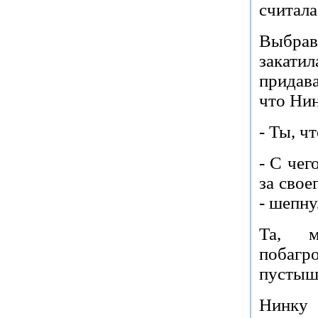
считала
Выбрав
закати
придав
что Нин
- Ты, ч
- С чег
за свое
- шепну
Та, м
побаг
пустыш
Нинку 