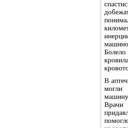
спасти
добежат
поним
киломе
инерц
машино
Болело
кров
кровот
В аптеч
могли 
машину 
Врачи
придав
помо