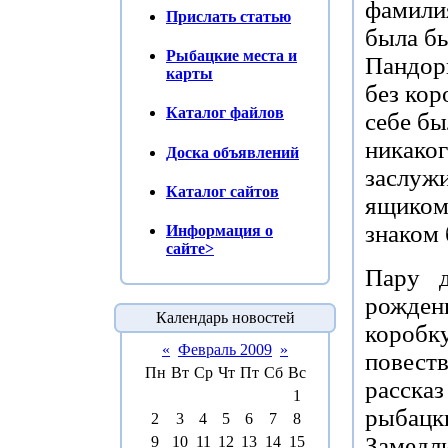
фамилия
Прислать статью
была бы
Рыбацкие места и
Пандори
карты
без кор
Каталог файлов
себе бы
никаког
Доска объявлений
заслужи
Каталог сайтов
ящиком 
знаком 
Информация о
сайте>
Пару д
рожден
Календарь новостей
коробк
«
Февраль 2009
»
повест
Пн
Вт
Ср
Чт
Пт
Сб
Вс
расска
1
рыбац
2
3
4
5
6
7
8
Замед
9
10
11
12
13
14
15